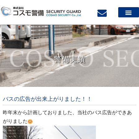
会社案内
サービス案内
質の高い警備スタッフ
採用案内
警備実績
お問い合わせ
警備実績
バスの広告が出来上がりました！！
昨年末から計画しておりました、当社のバス広告ができあ
がりました