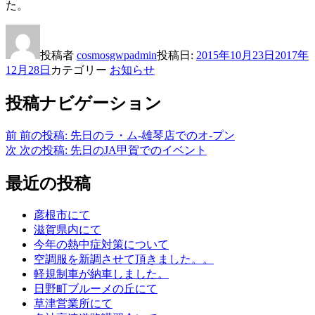
た。
投稿者
cosmosgwpadmin
投稿日:
2015年10月23日
2017年
12月28日
カテゴリー
お知らせ
投稿ナビゲーション
前
前の投稿:
先日のラ・ム-雄琴店でのオ-プン
次
次の投稿:
先日のJA甲賀でのイベント
最近の投稿
彦根市にて
滋賀県内にて
今年の熱中症対策について
空調服を新調させて頂きました。。
軽規制車が納車しました。
日野町ブルーメの丘にて
草津営業所にて