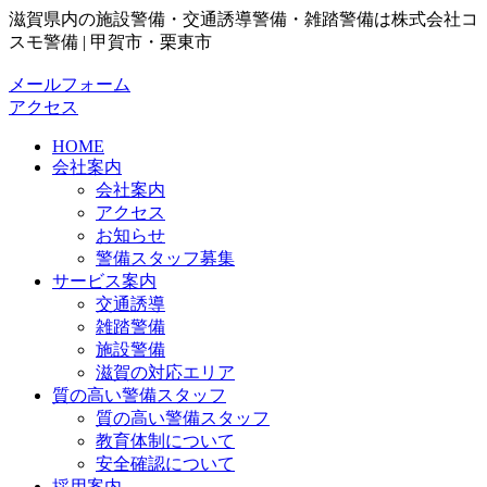
滋賀県内の施設警備・交通誘導警備・雑踏警備は株式会社コ
スモ警備 | 甲賀市・栗東市
メールフォーム
アクセス
HOME
会社案内
会社案内
アクセス
お知らせ
警備スタッフ募集
サービス案内
交通誘導
雑踏警備
施設警備
滋賀の対応エリア
質の高い警備スタッフ
質の高い警備スタッフ
教育体制について
安全確認について
採用案内