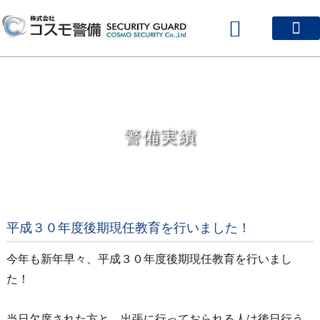
会社案内
サービス案内
質の高い警備スタッフ
採用案内
警備実績
お問い合わせ
警備実績
平成３０年度後期現任教育を行いました！
今年も新年早々、平成３０年度後期現任教育を行いまし
た！
当日欠席された方と、出張に行っておられる人は後日行う