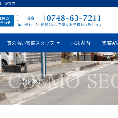
市・栗東市
質の高い警備スタッフ
採用案内
警備実
警備実績