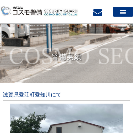
警備実績
滋賀県愛荘町愛知川にて