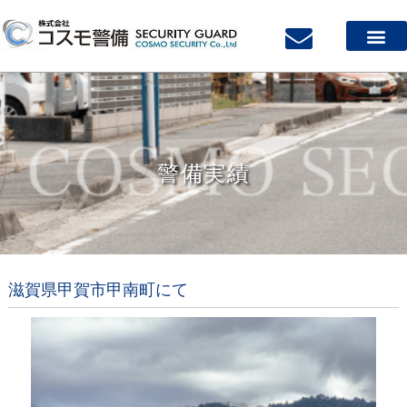
会社案内
サービス案内
質の高い警備スタッフ
採用案内
警備実績
お問い合わせ
警備実績
滋賀県甲賀市甲南町にて