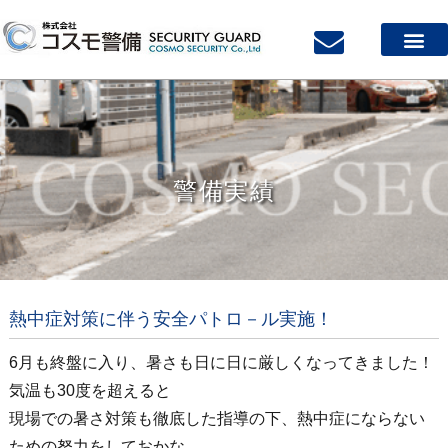
会社案内
サービス案内
質の高い警備スタッフ
採用案内
警備実績
お問い合わせ
警備実績
熱中症対策に伴う安全パトロ－ル実施！
6月も終盤に入り、暑さも日に日に厳しくなってきました！
気温も30度を超えると
現場での暑さ対策も徹底した指導の下、熱中症にならない
ための努力をしておかな