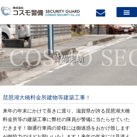
会社案内
サービス案内
質の高い警備スタッフ
採用案内
警備実績
お問い合わせ
警備実績
琵琶湖大橋料金所建物等建築工事！
来年の年末にかけて長きに渡り、滋賀県が誇る琵琶湖大橋
料金所等の建築工事に弊社の隊員が警備に当たらせていた
だきます！御通行車両の皆様には御迷惑をおかけ致します
が御協力のほどお願いいたします！来年の年末には見違え