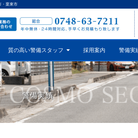
市・栗東市
質の高い警備スタッフ
採用案内
警備実
警備実績