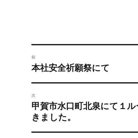
前
本社安全祈願祭にて
次
甲賀市水口町北泉にて１ル
きました。