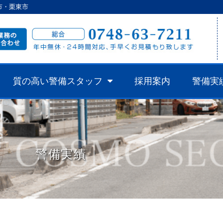
市・栗東市
質の高い警備スタッフ
採用案内
警備実
警備実績