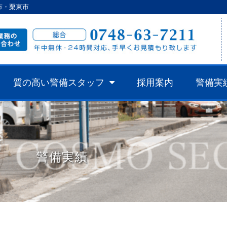
市・栗東市
質の高い警備スタッフ
採用案内
警備実
警備実績