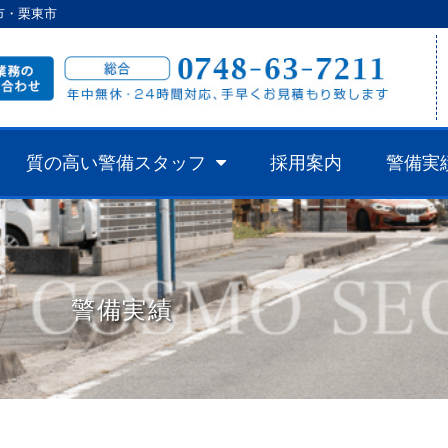
市・栗東市
質の高い警備スタッフ
採用案内
警備実
警備実績