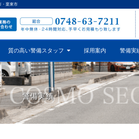
市・栗東市
質の高い警備スタッフ
採用案内
警備実
警備実績