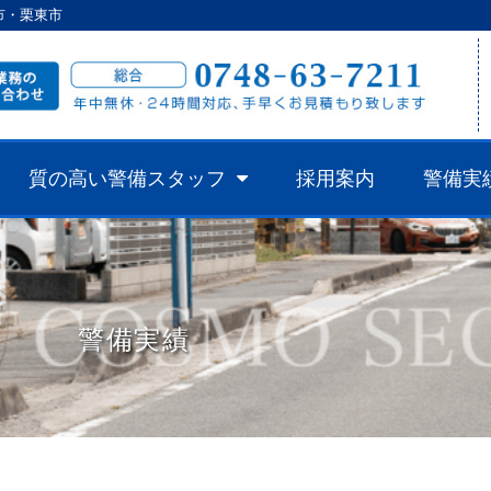
市・栗東市
質の高い警備スタッフ
採用案内
警備実
警備実績